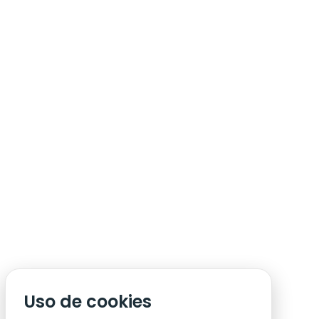
ÁREA DE SÓCIO
ACREDITAÇÃO/IMPRENSA
CONDIÇÕES DE ACESSO ACM
Uso de cookies
CONTACTOS
POLÍTICA DE PRIVACIDADE