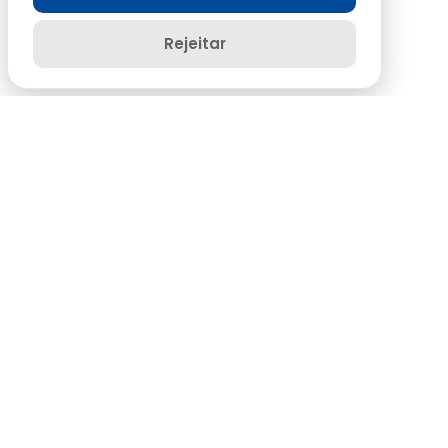
Rejeitar
OK MOBILITY
15% de desconto
YELLOW FORMULA PEÇAS
20% de desconto