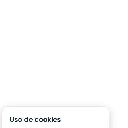
ÁREA DE SÓCIO
ACREDITAÇÃO/IMPRENSA
CONDIÇÕES DE ACESSO ACM
Uso de cookies
CONTACTOS
POLÍTICA DE PRIVACIDADE