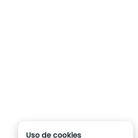
INA
PREÇÁRIO SÓCIO
LITE
FAZ-TE SÓCIO
BILHETEIRA
STORE
PERGUNTAS FREQUENTES
E
Uso de cookies