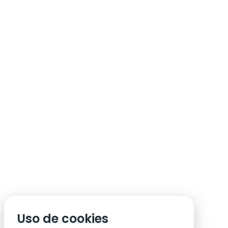
ÁREA DE SÓCIO
ACREDITAÇÃO/IMPRENSA
CONDIÇÕES DE ACESSO ACM
Uso de cookies
CONTACTOS
POLÍTICA DE PRIVACIDADE