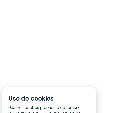
ÁREA DE SÓCIO
ACREDITAÇÃO/IMPRENSA
CONDIÇÕES DE ACESSO ACM
Uso de cookies
CONTACTOS
POLÍTICA DE PRIVACIDADE
Usamos cookies próprios e de terceiros
para personalizar o conteúdo e analisar o