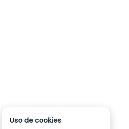
ÁREA DE SÓCIO
ACREDITAÇÃO/IMPRENSA
CONDIÇÕES DE ACESSO ACM
Uso de cookies
CONTACTOS
POLÍTICA DE PRIVACIDADE