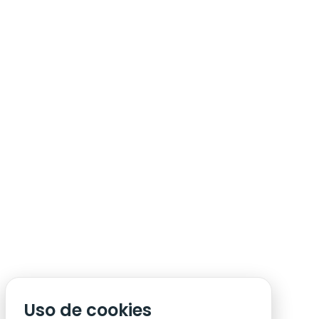
ÁREA DE SÓCIO
ACREDITAÇÃO/IMPRENSA
CONDIÇÕES DE ACESSO ACM
Uso de cookies
CONTACTOS