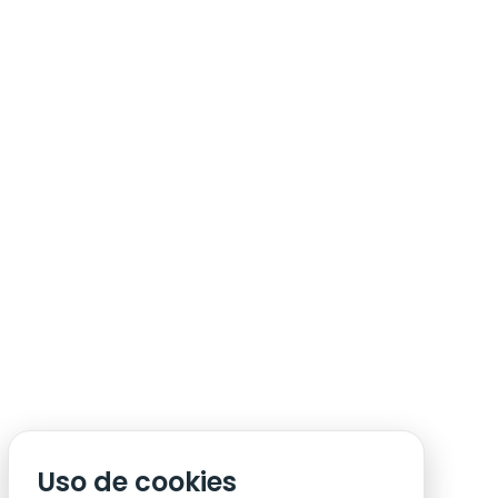
ÁREA DE SÓCIO
ACREDITAÇÃO/IMPRENSA
CONDIÇÕES DE ACESSO ACM
Uso de cookies
CONTACTOS