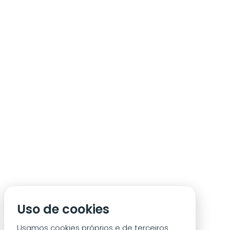
ÁREA DE SÓCIO
ACREDITAÇÃO/IMPRENSA
CONDIÇÕES DE ACESSO ACM
Uso de cookies
CONTACTOS
POLÍTICA DE PRIVACIDADE
Usamos cookies próprios e de terceiros