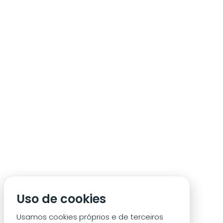
ÁREA DE SÓCIO
ACREDITAÇÃO/IMPRENSA
CONDIÇÕES DE ACESSO ACM
Uso de cookies
CONTACTOS
POLÍTICA DE PRIVACIDADE
Usamos cookies próprios e de terceiros